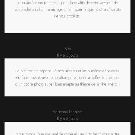
Je tenais à vous remercier pour la qualité de votre accueil, de
votre relation client, mais également pour la qualité et la diversité
de vos produits.
Seb
Il y a 3 jours
Le p'tit festif a répondu à nos attentes et les a même dépassées
en fournissant, avec la location de la borne a selfie, la création
d'un cadre photo super bien adapté au thème de la fête. Merci !
Adrienne Langlois
Il y a 3 jours
Nous avons loué pas mal de matériels au P'tit festif pour notre