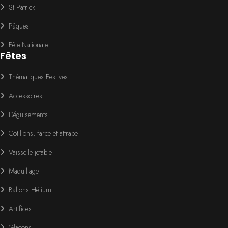
St Patrick
Pâques
Fête Nationale
Fêtes
Thématiques Festives
Accessoires
Déguisements
Cotillons, farce et attrape
Vaisselle jetable
Maquillage
Ballons Hélium
Artifices
Glaçons