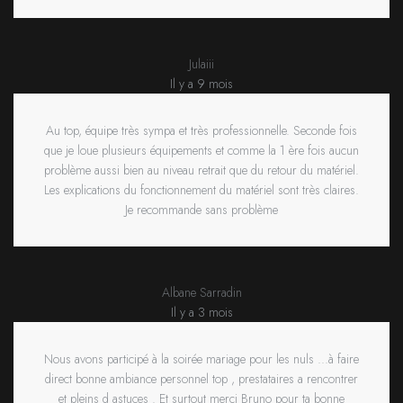
Julaiii
Il y a 9 mois
Au top, équipe très sympa et très professionnelle. Seconde fois
que je loue plusieurs équipements et comme la 1 ère fois aucun
problème aussi bien au niveau retrait que du retour du matériel.
Les explications du fonctionnement du matériel sont très claires.
Je recommande sans problème
Albane Sarradin
Il y a 3 mois
Nous avons participé à la soirée mariage pour les nuls ...à faire
direct bonne ambiance personnel top , prestataires a rencontrer
et pleins d astuces . Et surtout merci Bruno pour ta bonne