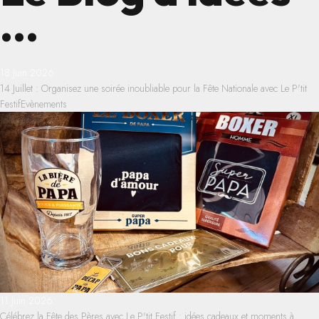
...
18 Juin 2026
14 Juillet : Organisez une soirée inoubliable pour la Fête Nationale avec Le P'tit
Festif
Evènements
11 Juin 2026
Célébrez la Fête des Pères avec Le P'tit Festif : idées cadeaux et moments à