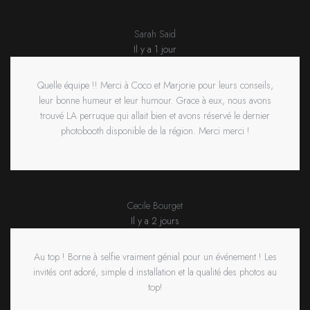
Sarah Said
Il y a 1 jour
Quelle équipe !! Merci à Coco et Marjorie pour leurs conseils,
leur bonne humeur et leur humour. Grace à eux, nous avons
trouvé LA perruque qui allait bien et avons réservé le dernier
photobooth disponible de la région. Merci merci !
Cecile Bourget
Il y a 2 jours
Au top ! Borne à selfie vraiment génial pour un événement ! Les
invités ont adoré, simple d installation et la qualité des photos au
top!