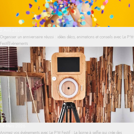
2 Avril 2026
Organiser un anniversaire réussi : idées déco, animations et conseils avec Le P'tit
Festif
Evènements
19 Mars 2026
Animez vos événements avec Le P'tit Festif : La borne à selfie qui crée des