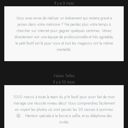
Il y a 5 mois
Vous avez envie de réaliser un évènement qui restera gravé a
jamais dans votre mémoire ? Ne perdez plus votre temps à
chercher sur internet pour gagner quelques centimes. Venez
directement voir une équipe de professionnelle et très agréable,
le petit festif est là pour vous et tout les magasins ont la même
mentalité.
Fabien Taillez
Il y a 10 mois
1000 mercis à toute la team du p’tit festif pour avoir fait de mon
mariage une réussite niveau déco! Vous comprendrez facilement
en voyant les photos où sont passés les 30 caisses à pommes
😉… Mention spéciale à la borne à selfie, et au téléphone des
invités