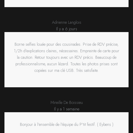
Adrienne Langlois
Il y a 6 jours
Borne selfies louée pour des cousinades. Prise de RDV précise,
1/2h d'explications claires, nécessaires. Empreinte de carte pour
la caution. Retour toujours avec un RDV précis. Beaucoup de
professionnalisme, aucun lézard. Toutes les photos prises sont
copiées sur ma clé USB. Très satisfaite.
Mireille De Boissieu
Il y a 1 semaine
Bonjour à l'ensemble de l'équipe du P'tit festif. ( Eybens )