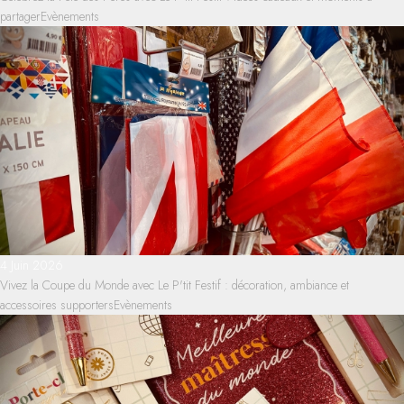
partager
Evènements
4 Juin 2026
Vivez la Coupe du Monde avec Le P'tit Festif : décoration, ambiance et
accessoires supporters
Evènements