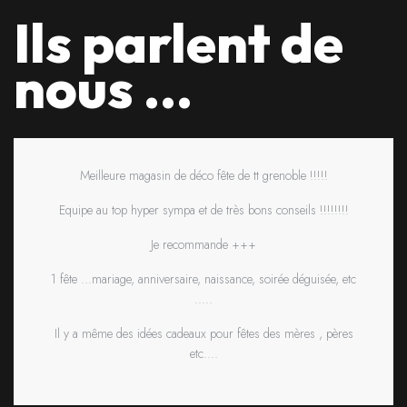
Ils parlent de
nous ...
Meilleure magasin de déco fête de tt grenoble !!!!!
Equipe au top hyper sympa et de très bons conseils !!!!!!!!
Je recommande +++
1 fête ...mariage, anniversaire, naissance, soirée déguisée, etc
.....
Il y a même des idées cadeaux pour fêtes des mères , pères
etc....