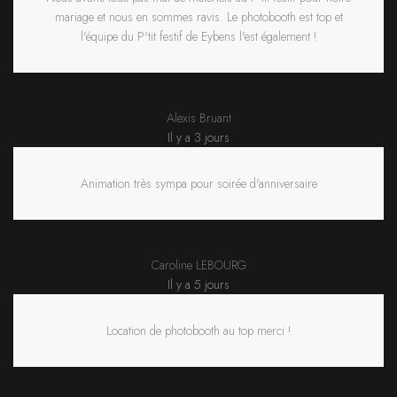
mariage et nous en sommes ravis. Le photobooth est top et
l'équipe du P'tit festif de Eybens l'est également !
Alexis Bruant
Il y a 3 jours
Animation très sympa pour soirée d'anniversaire
Caroline LEBOURG
Il y a 5 jours
Location de photobooth au top merci !