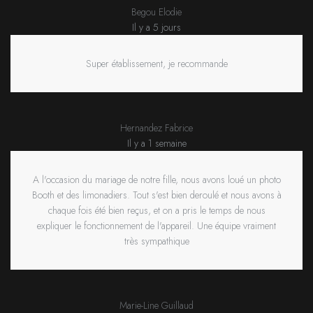
Begou Elodie
Il y a 5 jours
Super établissement, je recommande
Hernandez Fabrice
Il y a 1 semaine
A l'occasion du mariage de notre fille, nous avons loué un photo
Booth et des limonadiers. Tout s'est bien deroulé et nous avons à
chaque fois été bien reçus, et on a pris le temps de nous
expliquer le fonctionnement de l'appareil. Une équipe vraiment
très sympathique
Marie-Line Guillaud