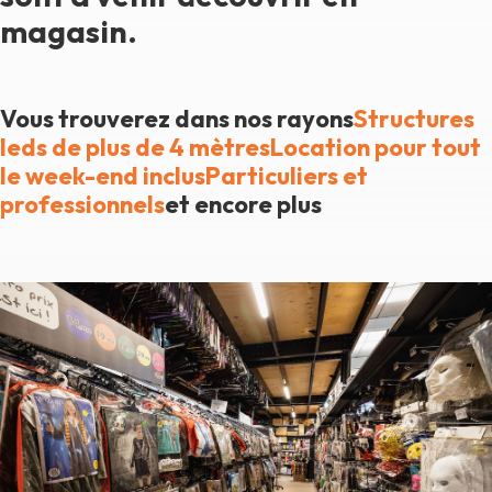
magasin.
Vous trouverez dans nos rayons
Structures
leds de plus de 4 mètres
Location pour tout
le week-end inclus
Particuliers et
professionnels
et encore plus