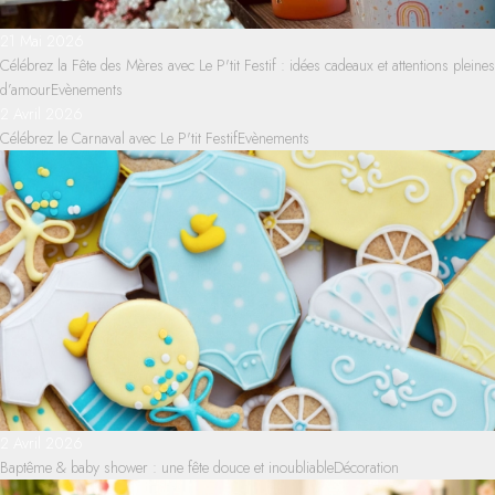
21 Mai 2026
Célébrez la Fête des Mères avec Le P'tit Festif : idées cadeaux et attentions pleines
d’amour
Evènements
2 Avril 2026
Célébrez le Carnaval avec Le P'tit Festif
Evènements
2 Avril 2026
Baptême & baby shower : une fête douce et inoubliable
Décoration