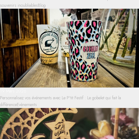
souvenirs inoubliables
Blog
19 Mars 2026
Personnalisez vos événements avec Le P'tit Festif : Le gobelet qui fait la
différence
Evènements