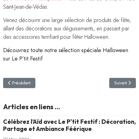
Saint-Jean-de-Védas.
Venez découvrir une large sélection de produits de fête,
allant des décorations aux déguisements, en passant par
des accessoires terrifiant pour fêter Halloween.
Découvrez toute notre sélection spéciale Halloween
sur Le P’tit Festif
Article précédent : Célébrez l’Aïd avec Le P'tit Festif : Décoration, Part
Article suivan
Précédent
Suivant
Articles en liens ...
Célébrez l’Aïd avec Le P'tit Festif : Décoration,
Partage et Ambiance Féérique