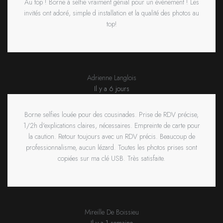
Au top ! Borne à selfie vraiment génial pour un événement ! Les
invités ont adoré, simple d installation et la qualité des photos au
top!
Adrienne Langlois
Il y a 6 jours
Borne selfies louée pour des cousinades. Prise de RDV précise,
1/2h d'explications claires, nécessaires. Empreinte de carte pour
la caution. Retour toujours avec un RDV précis. Beaucoup de
professionnalisme, aucun lézard. Toutes les photos prises sont
copiées sur ma clé USB. Très satisfaite.
Mireille De Boissieu
Il y a 1 semaine