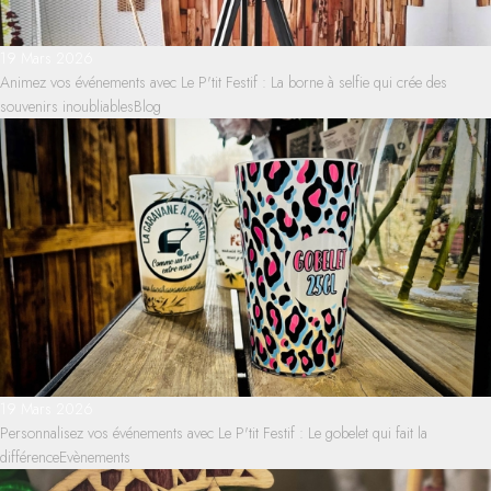
19 Mars 2026
Animez vos événements avec Le P'tit Festif : La borne à selfie qui crée des
souvenirs inoubliables
Blog
19 Mars 2026
Personnalisez vos événements avec Le P'tit Festif : Le gobelet qui fait la
différence
Evènements