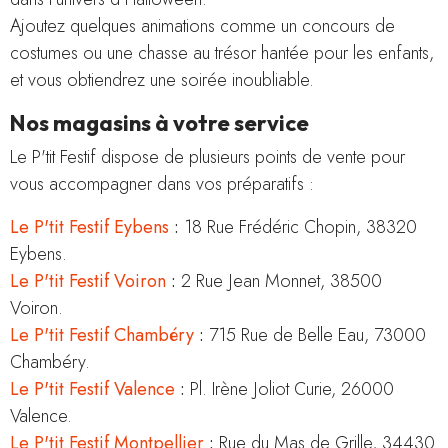
Ajoutez quelques animations comme un concours de
costumes ou une chasse au trésor hantée pour les enfants,
et vous obtiendrez une soirée inoubliable.
Nos magasins à votre service
Le P'tit Festif dispose de plusieurs points de vente pour
vous accompagner dans vos préparatifs :
Le P'tit Festif Eybens
:
18 Rue Frédéric Chopin, 38320
Eybens.
Le P'tit Festif Voiron
:
2 Rue Jean Monnet, 38500
Voiron.
Le P'tit Festif Chambéry
:
715 Rue de Belle Eau, 73000
Chambéry.
Le P'tit Festif Valence
:
Pl. Irène Joliot Curie, 26000
Valence.
Le P'tit Festif Montpellier
:
Rue du Mas de Grille, 34430