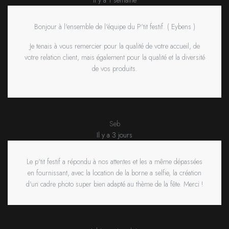
Bonjour à l'ensemble de l'équipe du P'tit festif. ( Eybens )
Je tenais à vous remercier pour la qualité de votre accueil, de
votre relation client, mais également pour la qualité et la diversité
de vos produits.
Seb
Il y a 3 jours
Le p'tit festif a répondu à nos attentes et les a même dépassées
en fournissant, avec la location de la borne a selfie, la création
d'un cadre photo super bien adapté au thème de la fête. Merci !