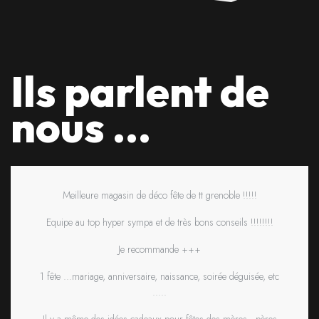
Ils parlent de
nous ...
Meilleure magasin de déco fête de tt grenoble !!!!!
Equipe au top hyper sympa et de très bons conseils !!!!!!!!
Je recommande +++
1 fête ...mariage, anniversaire, naissance, soirée déguisée, etc
.....
Il y a même des idées cadeaux pour fêtes des mères , pères