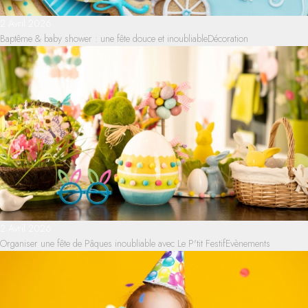
2 Avril 2026
Baptême & baby shower : une fête douce et inoubliable
Décoration
2 Avril 2026
Organiser une fête de Pâques inoubliable avec Le P'tit Festif
Evènements