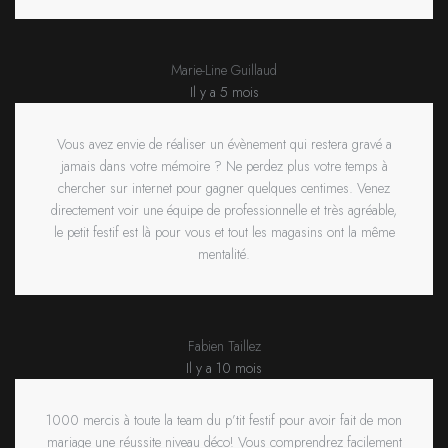
Marie-Line Guillaud
Il y a 5 mois
Vous avez envie de réaliser un évènement qui restera gravé a
jamais dans votre mémoire ? Ne perdez plus votre temps à
chercher sur internet pour gagner quelques centimes. Venez
directement voir une équipe de professionnelle et très agréable,
le petit festif est là pour vous et tout les magasins ont la même
mentalité.
Fabien Taillez
Il y a 10 mois
1000 mercis à toute la team du p’tit festif pour avoir fait de mon
mariage une réussite niveau déco! Vous comprendrez facilement