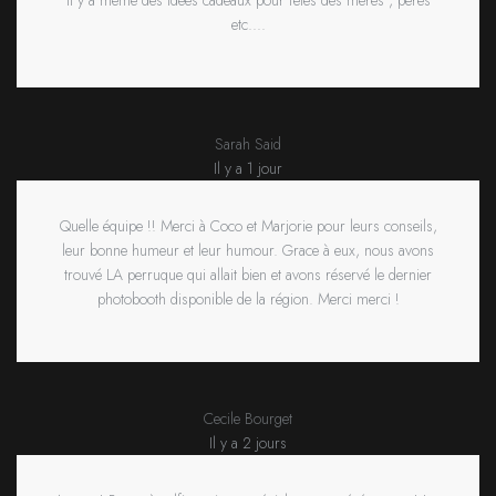
etc....
Sarah Said
Il y a 1 jour
Quelle équipe !! Merci à Coco et Marjorie pour leurs conseils,
leur bonne humeur et leur humour. Grace à eux, nous avons
trouvé LA perruque qui allait bien et avons réservé le dernier
photobooth disponible de la région. Merci merci !
Cecile Bourget
Il y a 2 jours