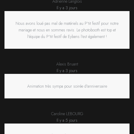
Adrienne Langlois
Il y a 3 jours
Nous avons loué pas mal de matériels au P'tit festif pour notre
mariage et nous en sommes ravis. Le photobooth est top et
l'équipe du P'tit festif de Eybens l'est également !
Alexis Bruant
Il y a 3 jours
Animation très sympa pour soirée d'anniversaire
Caroline LEBOURG
Il y a 5 jours