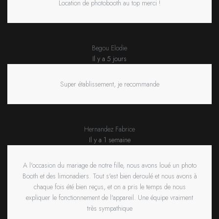
Location de photobooth au top merci !
Begou Elodie
Il y a 5 jours
Super établissement, je recommande
Hernandez Fabrice
Il y a 1 semaine
A l'occasion du mariage de notre fille, nous avons loué un photo
Booth et des limonadiers. Tout s'est bien deroulé et nous avons à
chaque fois été bien reçus, et on a pris le temps de nous
expliquer le fonctionnement de l'appareil. Une équipe vraiment
très sympathique