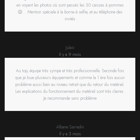
en voyant les photos où sont passés les 30 caisses à pommes
😉… Mention spéciale à la borne à selfie, et au téléphone des
invités
Julaiii
Il y a 9 mois
Au top, équipe très sympa et très professionnelle. Seconde fois
que je loue plusieurs équipements et comme la 1 ère fois aucun
problème aussi bien au niveau retrait que du retour du matériel.
Les explications du fonctionnement du matériel sont très claires.
Je recommande sans problème
Albane Sarradin
Il y a 3 mois