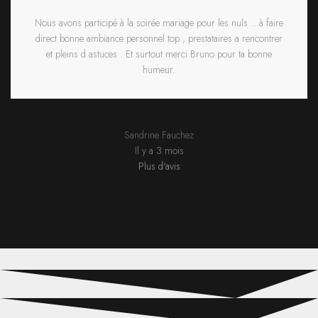
Nous avons participé à la soirée mariage pour les nuls ...à faire
direct bonne ambiance personnel top , prestataires a rencontrer
et pleins d astuces . Et surtout merci Bruno pour ta bonne
humeur.
Sandrine Fauchez
Il y a 3 mois
Plus d'avis