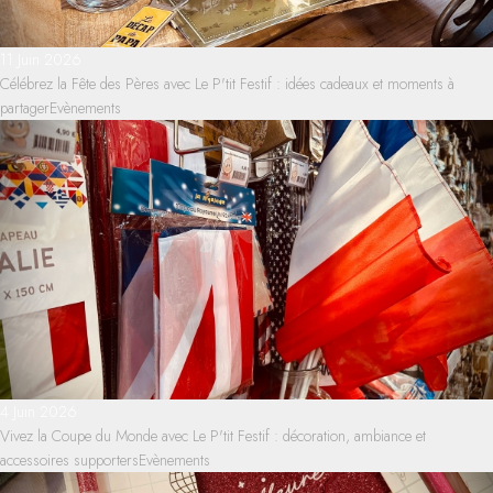
11 Juin 2026
Célébrez la Fête des Pères avec Le P'tit Festif : idées cadeaux et moments à
partager
Evènements
4 Juin 2026
Vivez la Coupe du Monde avec Le P'tit Festif : décoration, ambiance et
accessoires supporters
Evènements