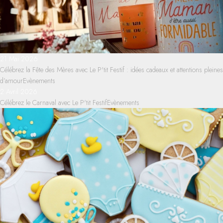
21 Mai 2026
Célébrez la Fête des Mères avec Le P'tit Festif : idées cadeaux et attentions pleines
d’amour
Evènements
2 Avril 2026
Célébrez le Carnaval avec Le P'tit Festif
Evènements